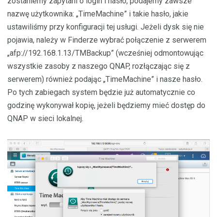
zostaniemy zapytani o login i hasło, podajemy zawsze
nazwę użytkownika: „TimeMachine” i takie hasło, jakie
ustawiliśmy przy konfiguracji tej usługi. Jeżeli dysk się nie
pojawia, należy w Finderze wybrać połączenie z serwerem
„afp://192.168.1.13/TMBackup” (wcześniej odmontowując
wszystkie zasoby z naszego QNAP, rozłączając się z
serwerem) również podając „TimeMachine” i nasze hasło.
Po tych zabiegach system będzie już automatycznie co
godzinę wykonywał kopię, jeżeli będziemy mieć dostęp do
QNAP w sieci lokalnej.