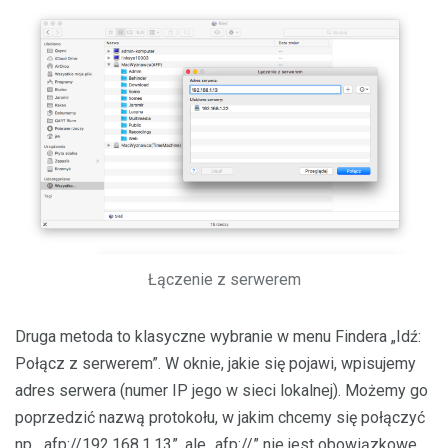
Łączenie z serwerem
Druga metoda to klasyczne wybranie w menu Findera „Idź:
Połącz z serwerem”. W oknie, jakie się pojawi, wpisujemy
adres serwera (numer IP jego w sieci lokalnej). Możemy go
poprzedzić nazwą protokołu, w jakim chcemy się połączyć
np. „afp://192.168.1.13”, ale „afp://” nie jest obowiązkowe.