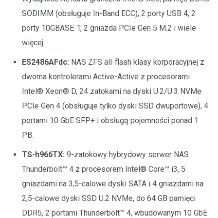
SODIMM (obsługuje In-Band ECC), 2 porty USB 4, 2
porty 10GBASE-T, 2 gniazda PCIe Gen 5 M.2 i wiele
więcej.
ES2486AFdc:
NAS ZFS all-flash klasy korporacyjnej z
dwoma kontrolerami Active-Active z procesorami
Intel® Xeon® D, 24 zatokami na dyski U.2/U.3 NVMe
PCIe Gen 4 (obsługuje tylko dyski SSD dwuportowe), 4
portami 10 GbE SFP+ i obsługą pojemności ponad 1
PB.
TS-h966TX:
9-zatokowy hybrydowy serwer NAS
Thunderbolt™ 4 z procesorem Intel® Core™ i3, 5
gniazdami na 3,5-calowe dyski SATA i 4 gniazdami na
2,5-calowe dyski SSD U.2 NVMe, do 64 GB pamięci
DDR5, 2 portami Thunderbolt™ 4, wbudowanym 10 GbE