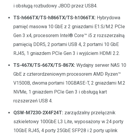
i obsługą rozbudowy JBOD przez USB4.
TS-h666TX/TS-h866TX/TS-h1066TX:
Hybrydowa
pamięć masowa 10 GbE z 2 gniazdami E1.S/M.2 PCIe
Gen 3 x4, procesorem Intel® Core™ i5 z rozszerzalną
pamięcią DDR5, 2 portami USB 4, 2 portami 10 GbE
RJ45, 1 gniazdem PCIe Gen 3 i wyjściem HDMI 2.2.
TS-467X/TS-667X/TS-867X:
Wydajny serwer NAS 10
GbE z czterordzeniowym procesorem AMD Ryzen™
V1500B, dwoma portami 10GBASE-T, 2 gniazdami M.2
NVMe, 1 gniazdem PCIe Gen 3 i obsługą kart
rozszerzeń USB 4.
QSW-M7230-2X4F24T:
zarządzalny przełącznik
szkieletowy 100GbE L3 Lite, wyposażony w 24 porty
10GbE RJ45, 4 porty 25GbE SFP28 i 2 porty uplink