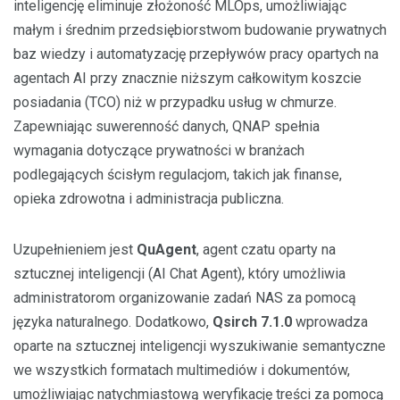
inteligencję eliminuje złożoność MLOps, umożliwiając
małym i średnim przedsiębiorstwom budowanie prywatnych
baz wiedzy i automatyzację przepływów pracy opartych na
agentach AI przy znacznie niższym całkowitym koszcie
posiadania (TCO) niż w przypadku usług w chmurze.
Zapewniając suwerenność danych, QNAP spełnia
wymagania dotyczące prywatności w branżach
podlegających ścisłym regulacjom, takich jak finanse,
opieka zdrowotna i administracja publiczna.
Uzupełnieniem jest
QuAgent
, agent czatu oparty na
sztucznej inteligencji (AI Chat Agent), który umożliwia
administratorom organizowanie zadań NAS za pomocą
języka naturalnego. Dodatkowo,
Qsirch 7.1.0
wprowadza
oparte na sztucznej inteligencji wyszukiwanie semantyczne
we wszystkich formatach multimediów i dokumentów,
umożliwiając natychmiastową weryfikację treści za pomocą