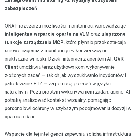
Zintegrowany monitoring AI: Wydajny ekosystem
zabezpieczeń
QNAP rozszerza możliwości monitoringu, wprowadzając
inteligentne wsparcie oparte na VLM
oraz
ulepszone
funkcje zarządzania MCP
, które płynnie przekształcają
surowe nagrania z monitoringu w konwersacyjne,
praktyczne wnioski. Dzięki integracji z agentem AI,
QVR
Client
umożliwia teraz użytkownikom wykonywanie
złożonych zadań — takich jak wyszukiwanie incydentów i
patrolowanie PTZ — za pomocą poleceń w języku
naturalnym. Poza prostym wykonywaniem zadań, agenci AI
potrafią analizować kontekst wizualny, pomagając
personelowi ochrony w szybszym podejmowaniu decyzji w
oparciu o dane.
Wsparcie dla tej inteligencji zapewnia solidna infrastruktura