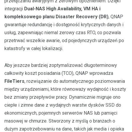
przełączaniu awaryjnym z zerowym opóźnieniem. Dzięki
integracji
Dual-NAS High Availability, VM HA i
kompleksowego planu Disaster Recovery (DR)
, QNAP
gwarantuje redundancję i dostępność krytycznych danych i
usług, zapewniając niemal zerowy czas RTO, co pozwala
przetrwać wszelkie awarie, od pojedynczych urządzeń po
katastrofy w całej lokalizacji.
Aby jeszcze bardziej zoptymalizować długoterminowy
całkowity koszt posiadania (TCO), QNAP wprowadza
FileTiers
, rozwiązanie do automatycznego poziomowania
między urządzeniami, które równoważy wydajność i koszty
bez zmiany przepływów pracy. Dynamicznie migruje ono
ciepłe i zimne dane z wydajnych warstw dysków SSD do
ekonomicznych, pojemnych serwerów NAS lub pamięci
masowej w chmurze. Stworzony z myślą o branżach o
dużym zapotrzebowaniu na dane, takich jak media i opieka