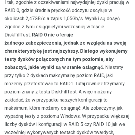
I tak, zgodnie z oczekiwaniami najwydajniej dyski pracują w
RAID 0, gdzie średnia prędkość odczytu oscyluje w
okolicach 2,47GB/s a zapis 1,05Gb/s. Wyniki są dosyć
zgodne z tymi osiągniętymi wcześniej w teście
DiskFillTest.
RAID 0 nie oferuje
żadnego zabezpieczenia, jednak ze względu na swoją
charakterystykę jest najszybszy. Dlatego wykonujemy
testy dysków połączonych na tym poziomie, aby
zobaczyć, jakie wyniki są w stanie osiągnąć.
Niestety
przy tylko 2 dyskach maksymalny poziom RAID, jaki
możemy przetestować to RAID1. Tutaj również trzymamy
poziom znany z testu DiskFillTest. A więc możemy
zakładać, że w przypadku naszych konfiguracji to
maksimum, które możemy osiągnąć. Ale zobaczymy, jak
wypadną testy z poziomu Windows. W przypadku większej
liczby dysków i konfiguracji w RAID 5 czy RAID 10 jak we
wcześniej wykonywanych testach dysków twardych,