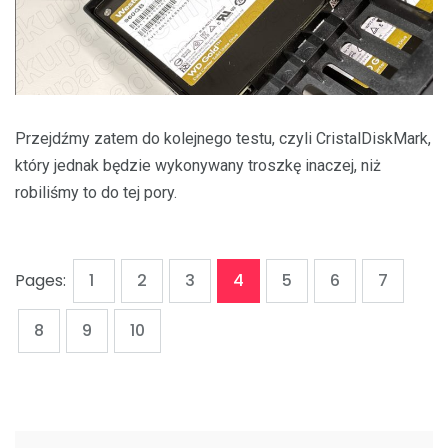
Przejdźmy zatem do kolejnego testu, czyli CristalDiskMark,
który jednak będzie wykonywany troszkę inaczej, niż
robiliśmy to do tej pory.
,
,
,
,
,
,
,
Page
Page
Page
Page
Page
Page
Page
Pages:
1
2
3
4
5
6
7
,
,
Page
Page
Page
8
9
10