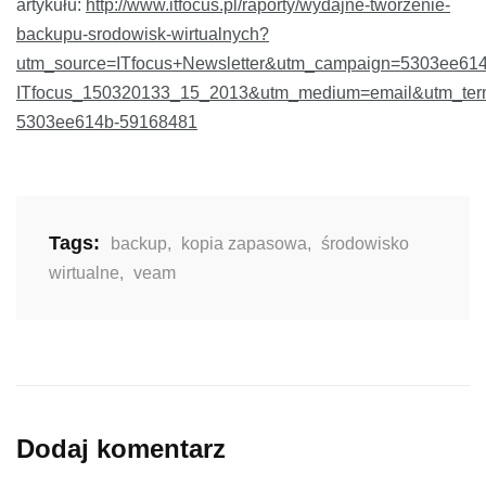
artykułu:
http://www.itfocus.pl/raporty/wydajne-tworzenie-
backupu-srodowisk-wirtualnych?
utm_source=ITfocus+Newsletter&utm_campaign=5303ee614
ITfocus_150320133_15_2013&utm_medium=email&utm_ter
5303ee614b-59168481
Tags:
backup
,
kopia zapasowa
,
środowisko
wirtualne
,
veam
Dodaj komentarz