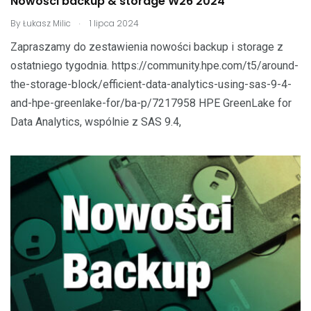
Nowości backup & storage W26 2024
.
By
Łukasz Milic
1 lipca 2024
Zapraszamy do zestawienia nowości backup i storage z
ostatniego tygodnia. https://community.hpe.com/t5/around-
the-storage-block/efficient-data-analytics-using-sas-9-4-
and-hpe-greenlake-for/ba-p/7217958 HPE GreenLake for
Data Analytics, wspólnie z SAS 9.4,