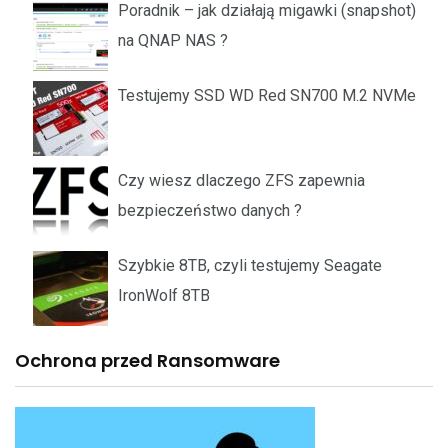
Poradnik – jak działają migawki (snapshot)
na QNAP NAS ?
Testujemy SSD WD Red SN700 M.2 NVMe
Czy wiesz dlaczego ZFS zapewnia
bezpieczeństwo danych ?
Szybkie 8TB, czyli testujemy Seagate
IronWolf 8TB
Ochrona przed Ransomware