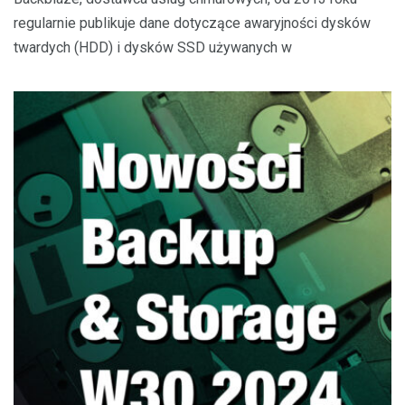
regularnie publikuje dane dotyczące awaryjności dysków
twardych (HDD) i dysków SSD używanych w