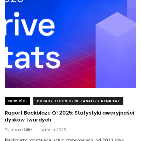
NOWOŚCI
PORADY TECHNICZNE I ANALIZY RYNKOWE
Raport Backblaze Q1 2025: Statystyki awaryjności
dysków twardych
.
By
Łukasz Milic
14 maja 2025
Backblaze, dostawca usług chmurowych, od 2013 roku