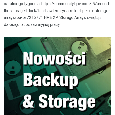
ostatniego tygodnia. https://community.hpe.com/t5/around-
the-storage-block/ten-flawless-years-for-hpe-xp-storage-
arrays/ba-p/7216771 HPE XP Storage Arrays świętują
dziesięć lat bezawaryjnej pracy,