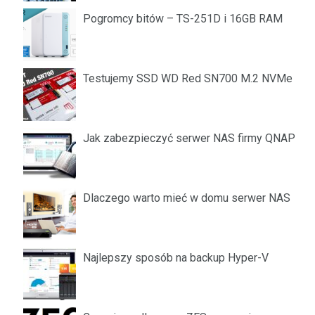
Pogromcy bitów – TS-251D i 16GB RAM
Testujemy SSD WD Red SN700 M.2 NVMe
Jak zabezpieczyć serwer NAS firmy QNAP
Dlaczego warto mieć w domu serwer NAS
Najlepszy sposób na backup Hyper-V