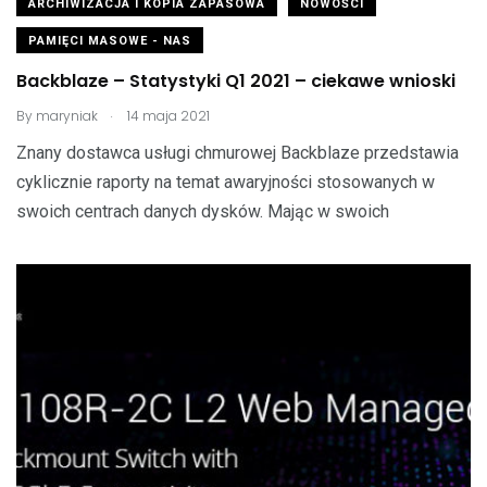
ARCHIWIZACJA I KOPIA ZAPASOWA
NOWOŚCI
PAMIĘCI MASOWE - NAS
Backblaze – Statystyki Q1 2021 – ciekawe wnioski
.
By
maryniak
14 maja 2021
Znany dostawca usługi chmurowej Backblaze przedstawia
cyklicznie raporty na temat awaryjności stosowanych w
swoich centrach danych dysków. Mając w swoich