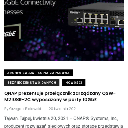
ARCHIWIZACJA I KOPIA ZAPASOWA
BEZPIECZEŃSTWO DANYCH
NOWOŚCI
QNAP prezentuje przełącznik zarządzany QSW-
M2108R-2C wyposażony w porty 10GbE
.
By
Grzegorz Bielawski
20 kwietnia 2021
Tajwan, Tajpej, kwietnia 20, 2021 – QNAP® Systems, Inc.,
producent rozwiązań sieciowych oraz storage przedstawia