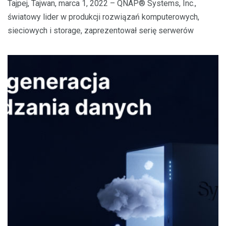
Tajpej, Tajwan, marca 1, 2022 – QNAP® Systems, Inc.,
światowy lider w produkcji rozwiązań komputerowych,
sieciowych i storage, zaprezentował serię serwerów