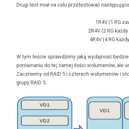
Drugi test miał na celu przetestować następujące
1R4V (1 RG za
2R4V (2 RG każdy
4R4V (4 RG każd
W tym teście sprawdzimy jaką wydajność będzie 
porównaniu do tej samej ilości wolumenów, ale
Zaczniemy od RAID 5 i czterech wolumenów i st
grupy RAID 5.