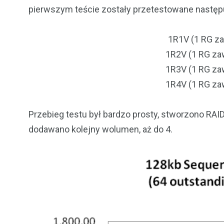
pierwszym teście zostały przetestowane następu
1R1V (1 RG z
1R2V (1 RG za
1R3V (1 RG za
1R4V (1 RG za
Przebieg testu był bardzo prosty, stworzono RA
dodawano kolejny wolumen, aż do 4.