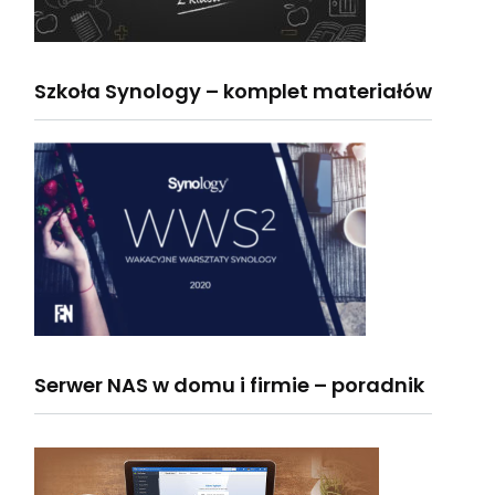
Szkoła Synology – komplet materiałów
Serwer NAS w domu i firmie – poradnik