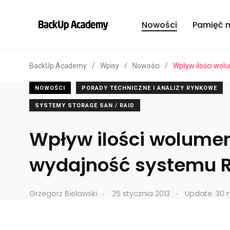
Nowości
Pamięć 
BackUp Academy
/
Wpisy
/
Nowości
/
Wpływ ilości wo
NOWOŚCI
PORADY TECHNICZNE I ANALIZY RYNKOWE
SYSTEMY STORAGE SAN / RAID
Wpływ ilości wolume
wydajność systemu 
.
.
Grzegorz Bielawski
25 stycznia 2013
Update: 30 ma