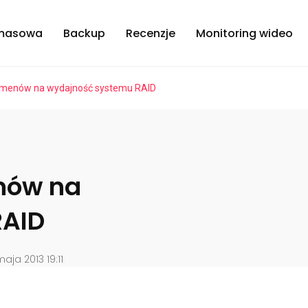
masowa
Backup
Recenzje
Monitoring wideo
lumenów na wydajność systemu RAID
nów na
RAID
ja 2013 19:11