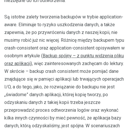
niezbędne do ich odtworzenia.
Są istotne zalety tworzenia backupów w trybie application-
aware. Eliminuje to ryzyko uszkodzenia danych, a także
zapewnia, że po przywróceniu danych z naszej kopii, nie
musimy robić już nic więcej. Różnicę między backupem typu
crash-consistent oraz application-consistent opisywałem w
osobnym artykule (
Backup spójny – z punktu widzenia pliku
oraz aplikacji
), więc zainteresowanych zachęcam do lektury.
W skrócie – backup crash consistent może pomijać dane
znajdujące się w pamięci aplikacji lub trwających operacjach
I/O, a do tego, jako, że rozwiązanie do backupu nie jest
„świadome” danych aplikacji, której kopię tworzy, po
odzyskaniu danych z takiej kopii trzeba jeszcze
przeprowadzić proces odtworzenia logów oraz wykonać
kilka innych czynności by mieć pewność, że aplikacja bazy
danych, którą odzyskaliśmy, jest spójna. W scenariuszach