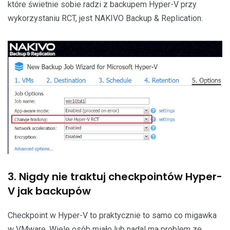
które świetnie sobie radzi z backupem Hyper-V przy
wykorzystaniu RCT, jest NAKIVO Backup & Replication.
3. Nigdy nie traktuj checkpointów Hyper-
V jak backupów
Checkpoint w Hyper-V to praktycznie to samo co migawka
w VMware. Wiele osób miało lub nadal ma problem ze