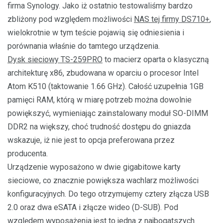
firma Synology. Jako iż ostatnio testowaliśmy bardzo
zbliżony pod względem możliwości
NAS tej firmy DS710+
,
wielokrotnie w tym teście pojawią się odniesienia i
porównania właśnie do tamtego urządzenia.
Dysk sieciowy TS-259PRO
to macierz oparta o klasyczną
architekturę x86, zbudowana w oparciu o procesor Intel
Atom K510 (taktowanie 1.66 GHz). Całość uzupełnia 1GB
pamięci RAM, którą w miarę potrzeb można dowolnie
powiększyć, wymieniając zainstalowany moduł SO-DIMM
DDR2 na większy, choć trudność dostępu do gniazda
wskazuje, iż nie jest to opcja preferowana przez
producenta.
Urządzenie wyposażono w dwie gigabitowe karty
sieciowe, co znacznie powiększa wachlarz możliwości
konfiguracyjnych. Do tego otrzymujemy cztery złącza USB
2.0 oraz dwa eSATA i złącze wideo (D-SUB). Pod
względem wyposażenia jest to jedna z najbogatszych