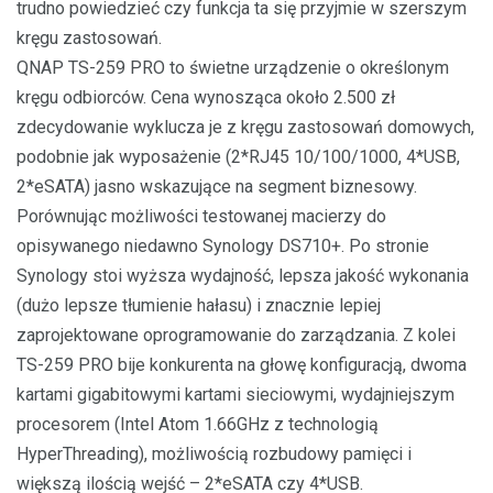
trudno powiedzieć czy funkcja ta się przyjmie w szerszym
kręgu zastosowań.
QNAP TS-259 PRO to świetne urządzenie o określonym
kręgu odbiorców. Cena wynosząca około 2.500 zł
zdecydowanie wyklucza je z kręgu zastosowań domowych,
podobnie jak wyposażenie (2*RJ45 10/100/1000, 4*USB,
2*eSATA) jasno wskazujące na segment biznesowy.
Porównując możliwości testowanej macierzy do
opisywanego niedawno Synology DS710+. Po stronie
Synology stoi wyższa wydajność, lepsza jakość wykonania
(dużo lepsze tłumienie hałasu) i znacznie lepiej
zaprojektowane oprogramowanie do zarządzania. Z kolei
TS-259 PRO bije konkurenta na głowę konfiguracją, dwoma
kartami gigabitowymi kartami sieciowymi, wydajniejszym
procesorem (Intel Atom 1.66GHz z technologią
HyperThreading), możliwością rozbudowy pamięci i
większą ilością wejść – 2*eSATA czy 4*USB.