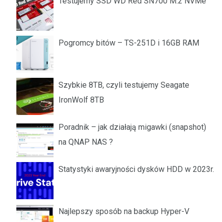
Testujemy SSD WD Red SN700 M.2 NVMe
Pogromcy bitów – TS-251D i 16GB RAM
Szybkie 8TB, czyli testujemy Seagate
IronWolf 8TB
Poradnik – jak działają migawki (snapshot)
na QNAP NAS ?
Statystyki awaryjności dysków HDD w 2023r.
Najlepszy sposób na backup Hyper-V