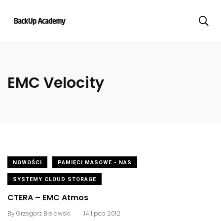
EMC Velocity
NOWOŚCI
PAMIĘCI MASOWE - NAS
SYSTEMY CLOUD STORAGE
CTERA – EMC Atmos
.
By
Grzegorz Bielawski
14 lipca 2012