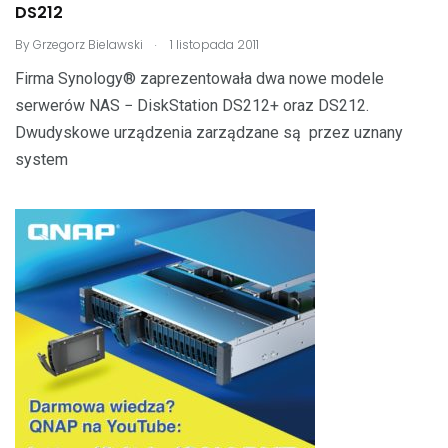
DS212
.
By
Grzegorz Bielawski
1 listopada 2011
Firma Synology® zaprezentowała dwa nowe modele
serwerów NAS − DiskStation DS212+ oraz DS212.
Dwudyskowe urządzenia zarządzane są przez uznany
system