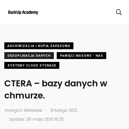
ARCHIWIZACJA I KOPIA ZAPASOWA
DEDUPLIKACJA DANYCH
PAMIĘCI MASOWE - NAS
SYSTEMY CLOUD STORAGE
CTERA – bazy danych w
chmurze.
.
Grzegorz Bielawski
8 lutego 2012
.
Update: 30 maja 2013 19:25