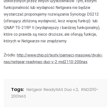
utworzonych przez innych użytkowników. Tym, którym
funkcjonalność lub wydajność Netgeara nie będzie
wystarczać proponujemy rozwiązania Synology DS212
(oferujący zbliżoną wydajność, lecz więcej funkcji) lub
QNAP TS-219P II (wydajniejszy i bardziej funkcjonalny),
które co prawda są nieco droższe, ale oferują funkcje,
których w Netgearze nie znajdziemy.
Źródło:
http://www.chip.pl/testy/pamieci-masowe/dyski-
nas/netgear-readynas-duo-v-2-rnd2110-200nas
Tags:
Netgear ReadyNAS Duo v.2
,
RND2110-
200NAS