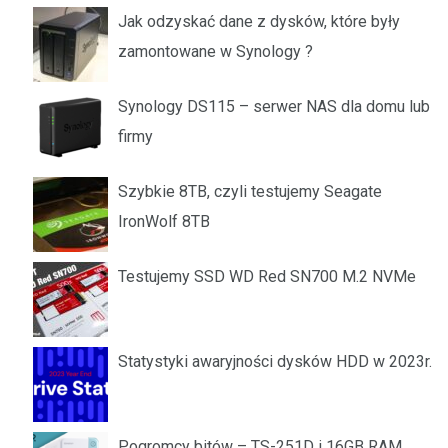
Jak odzyskać dane z dysków, które były
zamontowane w Synology ?
Synology DS115 – serwer NAS dla domu lub
firmy
Szybkie 8TB, czyli testujemy Seagate
IronWolf 8TB
Testujemy SSD WD Red SN700 M.2 NVMe
Statystyki awaryjności dysków HDD w 2023r.
Pogromcy bitów – TS-251D i 16GB RAM