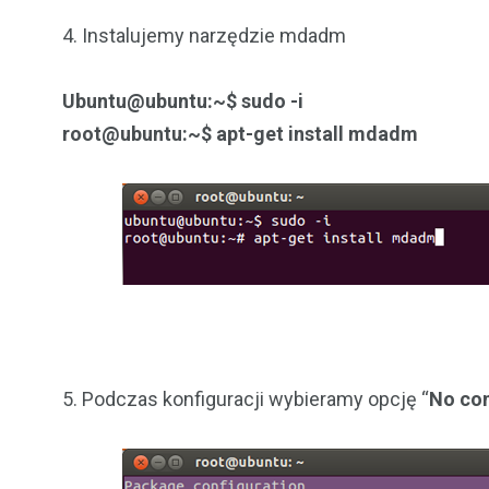
4. Instalujemy narzędzie mdadm
Ubuntu@ubuntu:~$ sudo -i
root@ubuntu:~$ apt-get install mdadm
5. Podczas konfiguracji wybieramy opcję “
No con