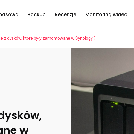
masowa
Backup
Recenzje
Monitoring wideo
e z dysków, które były zamontowane w Synology ?
 dysków,
ane w