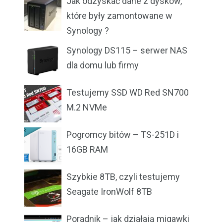
Jak odzyskać dane z dysków,
które były zamontowane w
Synology ?
Synology DS115 – serwer NAS
dla domu lub firmy
Testujemy SSD WD Red SN700
M.2 NVMe
Pogromcy bitów – TS-251D i
16GB RAM
Szybkie 8TB, czyli testujemy
Seagate IronWolf 8TB
Poradnik – jak działają migawki