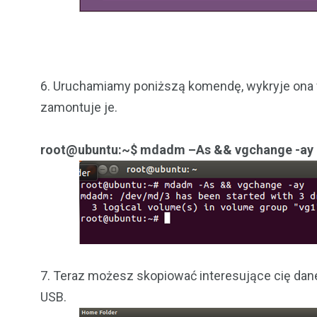
6. Uruchamiamy poniższą komendę, wykryje ona 
zamontuje je.
root@ubuntu:~$ mdadm –As && vgchange -ay
7. Teraz możesz skopiować interesujące cię dan
USB.