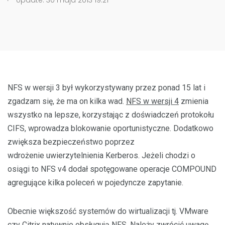
Update: 30 maja 2013 19:21
NFS w wersji 3 był wykorzystywany przez ponad 15 lat i
zgadzam się, że ma on kilka wad.
NFS w wersji 4
zmienia
wszystko na lepsze, korzystając z doświadczeń protokołu
CIFS, wprowadza blokowanie oportunistyczne. Dodatkowo
zwiększa bezpieczeństwo poprzez
wdrożenie uwierzytelnienia Kerberos. Jeżeli chodzi o
osiągi to NFS v4 dodał spotęgowane operacje COMPOUND
agregujące kilka poleceń w pojedyncze zapytanie.
Obecnie większość systemów do wirtualizacji tj. VMware
czy Citrix natywnie obsługują NFS. Należy zwrócić uwagę