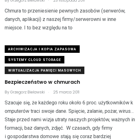
By
Grzegorz Bielawski
23 listopada 2011
Chmura to przeniesienie pewnych zasobów (serwerów,
danych, aplikacji) z naszej firmy/serwerowni w inne
miejsce. I to bez względu na to
ARCHIWIZACJA I KOPIA ZAPASOWA
SYSTEMY CLOUD STORAGE
WIRTUALIZACJA PAMIĘCI MASOWYCH
Bezpieczeństwo w chmurach
.
By
Grzegorz Bielawski
25 marca 2011
Szacuje się, że każdego roku około 6 proc. użytkowników k
omputerów traci swoje dane. Spięcie, zalanie, pożar, wirus…
Staje przed nami wizja utraty naszych projektów, ważnych in
formacji, baz danych, zdjęć. W czasach, gdy firmy
i gospodarstwa domowe stają się coraz bardziej