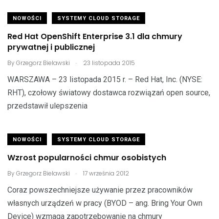
NOWOŚCI
SYSTEMY CLOUD STORAGE
Red Hat OpenShift Enterprise 3.1 dla chmury
prywatnej i publicznej
.
By
Grzegorz Bielawski
23 listopada 2015
WARSZAWA – 23 listopada 2015 r. – Red Hat, Inc. (NYSE:
RHT), czołowy światowy dostawca rozwiązań open source,
przedstawił ulepszenia
NOWOŚCI
SYSTEMY CLOUD STORAGE
Wzrost popularności chmur osobistych
.
By
Grzegorz Bielawski
17 września 2012
Coraz powszechniejsze używanie przez pracowników
własnych urządzeń w pracy (BYOD – ang. Bring Your Own
Device) wzmaga zapotrzebowanie na chmury