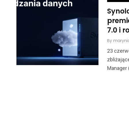
Synolo
premi
7.0 i 
By
maryni
23 czerwc
zbliżając
Manager 