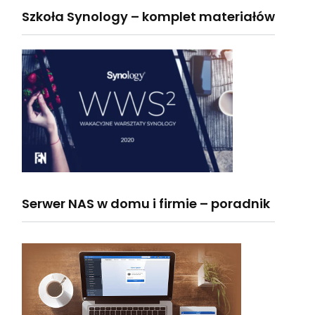
Szkoła Synology – komplet materiałów
Serwer NAS w domu i firmie – poradnik