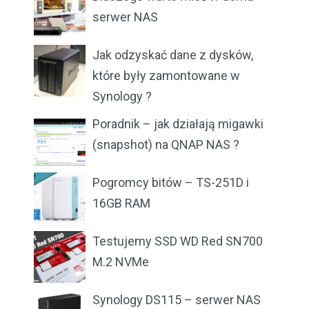
serwer NAS
Jak odzyskać dane z dysków,
które były zamontowane w
Synology ?
Poradnik – jak działają migawki
(snapshot) na QNAP NAS ?
Pogromcy bitów – TS-251D i
16GB RAM
Testujemy SSD WD Red SN700
M.2 NVMe
Synology DS115 – serwer NAS