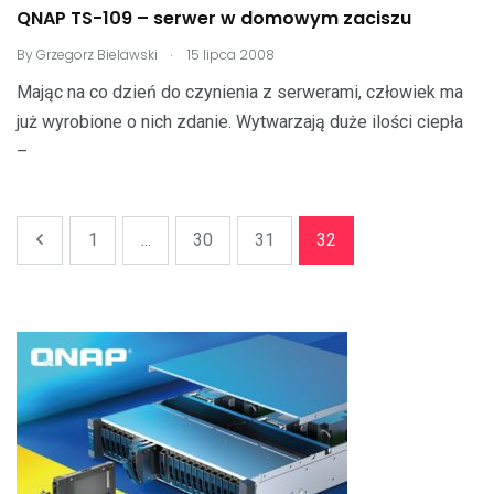
QNAP TS-109 – serwer w domowym zaciszu
.
By
Grzegorz Bielawski
15 lipca 2008
Mając na co dzień do czynienia z serwerami, człowiek ma
już wyrobione o nich zdanie. Wytwarzają duże ilości ciepła
–
1
...
30
31
32