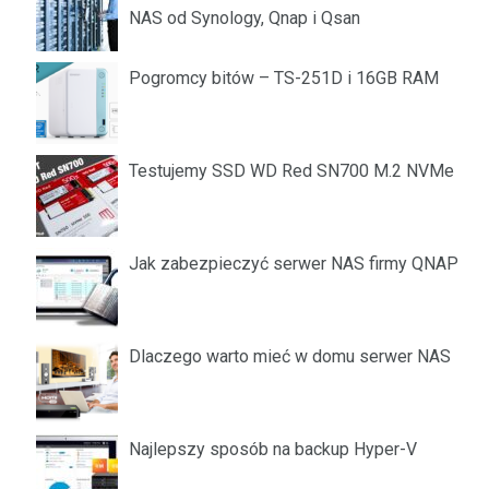
NAS od Synology, Qnap i Qsan
Pogromcy bitów – TS-251D i 16GB RAM
Testujemy SSD WD Red SN700 M.2 NVMe
Jak zabezpieczyć serwer NAS firmy QNAP
Dlaczego warto mieć w domu serwer NAS
Najlepszy sposób na backup Hyper-V