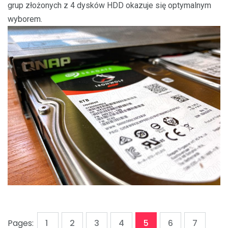
grup złożonych z 4 dysków HDD okazuje się optymalnym
wyborem.
,
,
,
,
,
,
Page
Page
Page
Page
Page
Page
Page
Pages:
1
2
3
4
5
6
7