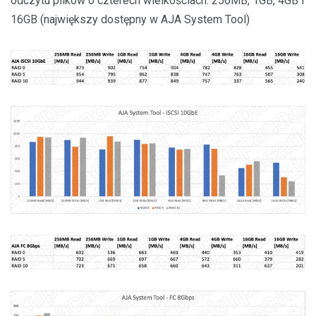
odczytu plików o czterech wielkościach: 256MB, 1GB, 4GB i
16GB (największy dostępny w AJA System Tool)