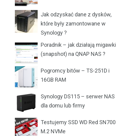
Jak odzyskać dane z dysków,
które były zamontowane w
Synology ?
Poradnik – jak działają migawki
(snapshot) na QNAP NAS ?
Pogromcy bitów – TS-251D i
16GB RAM
Synology DS115 – serwer NAS
dla domu lub firmy
Testujemy SSD WD Red SN700
M.2 NVMe