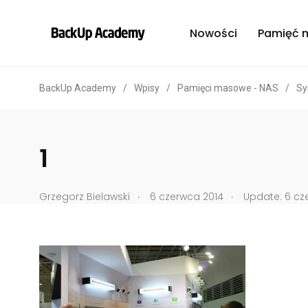
Nowości
Pamięć 
BackUp Academy
/
Wpisy
/
Pamięci masowe - NAS
/
Sy
1
.
.
Grzegorz Bielawski
6 czerwca 2014
Update: 6 cze