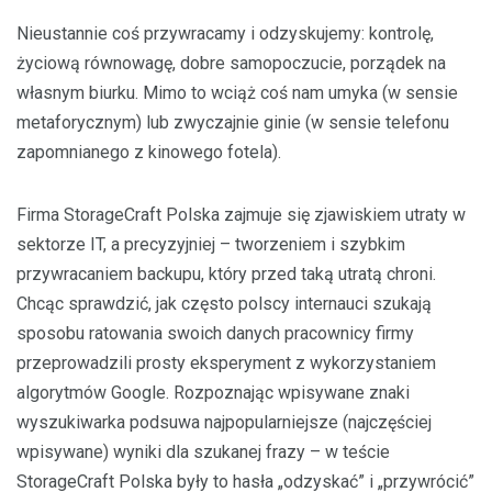
Nieustannie coś przywracamy i odzyskujemy: kontrolę,
życiową równowagę, dobre samopoczucie, porządek na
własnym biurku. Mimo to wciąż coś nam umyka (w sensie
metaforycznym) lub zwyczajnie ginie (w sensie telefonu
zapomnianego z kinowego fotela).
Firma StorageCraft Polska zajmuje się zjawiskiem utraty w
sektorze IT, a precyzyjniej – tworzeniem i szybkim
przywracaniem backupu, który przed taką utratą chroni.
Chcąc sprawdzić, jak często polscy internauci szukają
sposobu ratowania swoich danych pracownicy firmy
przeprowadzili prosty eksperyment z wykorzystaniem
algorytmów Google. Rozpoznając wpisywane znaki
wyszukiwarka podsuwa najpopularniejsze (najczęściej
wpisywane) wyniki dla szukanej frazy – w teście
StorageCraft Polska były to hasła „odzyskać” i „przywrócić”