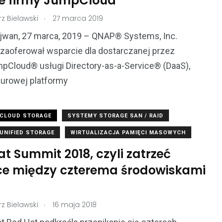
ce firmy JumpCloud
.
z Bielawski
27 marca 2019
ajwan, 27 marca, 2019 – QNAP® Systems, Inc.
e zaoferował wsparcie dla dostarczanej przez
pCloud® usługi Directory-as-a-Service® (DaaS),
murowej platformy
CLOUD STORAGE
SYSTEMY STORAGE SAN / RAID
UNIFIED STORAGE
WIRTUALIZACJA PAMIĘCI MASOWYCH
t Summit 2018, czyli zatrzeć
ce między czterema środowiskami
.
z Bielawski
16 maja 2018