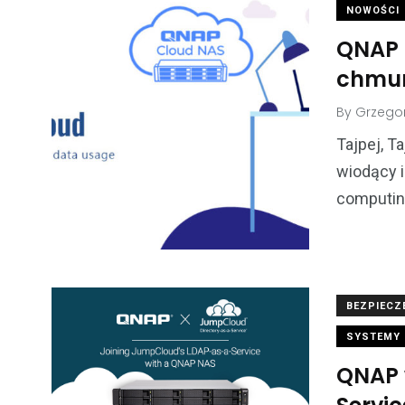
NOWOŚCI
QNAP 
chmur
By
Grzegor
Tajpej, T
wiodący 
computing
BEZPIEC
SYSTEMY 
QNAP 