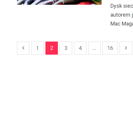
Dysk sie
autorem j
Mac Magaz
1
2
3
4
...
16