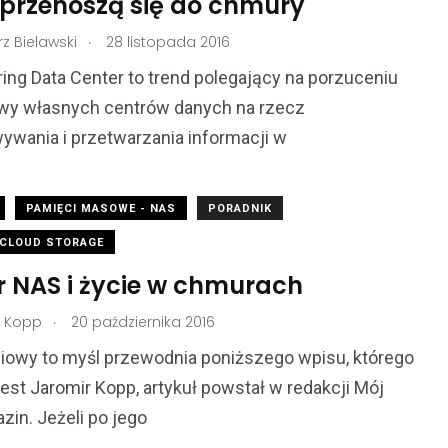
 przenoszą się do chmury
.
z Bielawski
28 listopada 2016
ing Data Center to trend polegający na porzuceniu
owy własnych centrów danych na rzecz
wania i przetwarzania informacji w
PAMIĘCI MASOWE - NAS
PORADNIK
CLOUD STORAGE
r NAS i życie w chmurach
.
r Kopp
20 października 2016
ciowy to myśl przewodnia poniższego wpisu, którego
est Jaromir Kopp, artykuł powstał w redakcji Mój
in. Jeżeli po jego