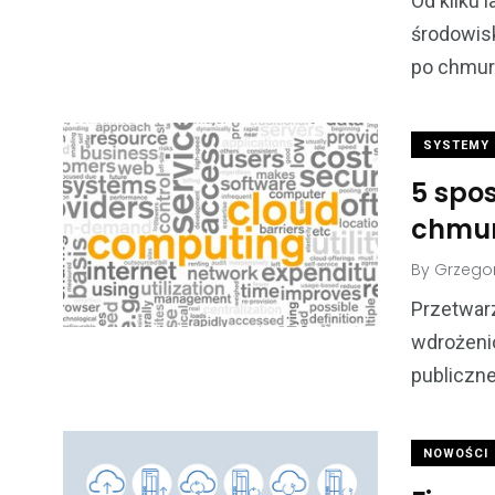
Od kilku 
środowisk
po chmur
SYSTEMY 
5 spo
chmu
By
Grzegor
Przetwar
wdrożeni
publiczn
NOWOŚCI