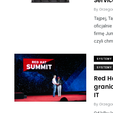
Servi
By
Grzegor
Tajpej, T
oficjalni
firmę Jum
czyli ch
SYSTEMY 
SYSTEMY 
Red Ha
grani
IT
By
Grzegor