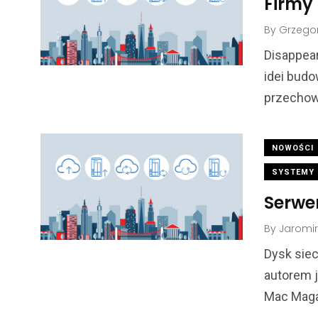
Firmy
By
Grzegor
Disappear
idei bud
przechowy
NOWOŚCI
SYSTEMY 
Serwe
By
Jaromi
Dysk sie
autorem j
Mac Magaz