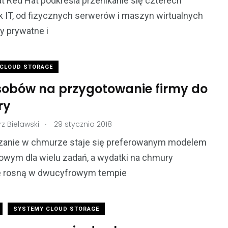
lat Red Hat podkreśla przenikanie się czterech
 IT, od fizycznych serwerów i maszyn wirtualnych
y prywatne i
CLOUD STORAGE
sobów na przygotowanie firmy do
ry
.
z Bielawski
29 stycznia 2018
zanie w chmurze staje się preferowanym modelem
owym dla wielu zadań, a wydatki na chmury
e rosną w dwucyfrowym tempie
SYSTEMY CLOUD STORAGE