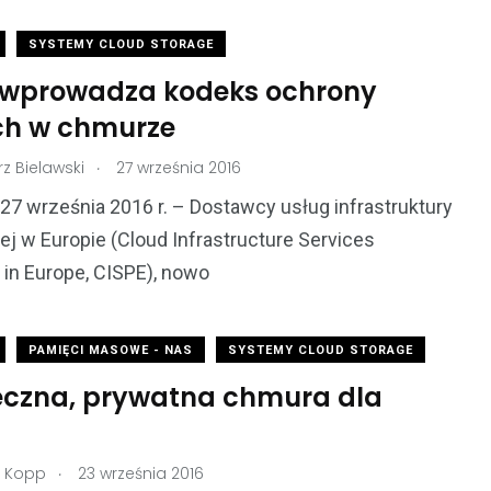
SYSTEMY CLOUD STORAGE
 wprowadza kodeks ochrony
h w chmurze
.
z Bielawski
27 września 2016
 27 września 2016 r. – Dostawcy usług infrastruktury
 w Europie (Cloud Infrastructure Services
 in Europe, CISPE), nowo
PAMIĘCI MASOWE - NAS
SYSTEMY CLOUD STORAGE
eczna, prywatna chmura dla
.
r Kopp
23 września 2016