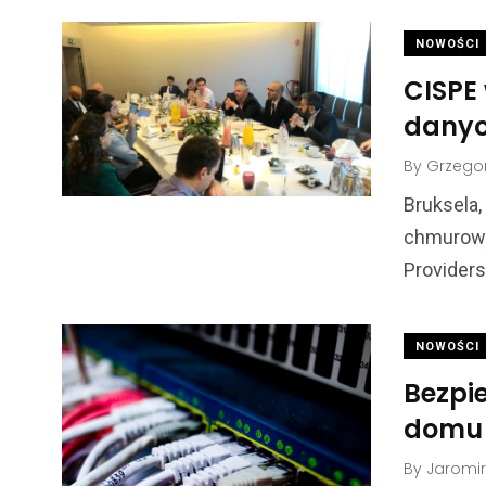
NOWOŚCI
CISPE
danyc
By
Grzegor
Bruksela,
chmurowej
Providers
NOWOŚCI
Bezpi
domu
By
Jaromi