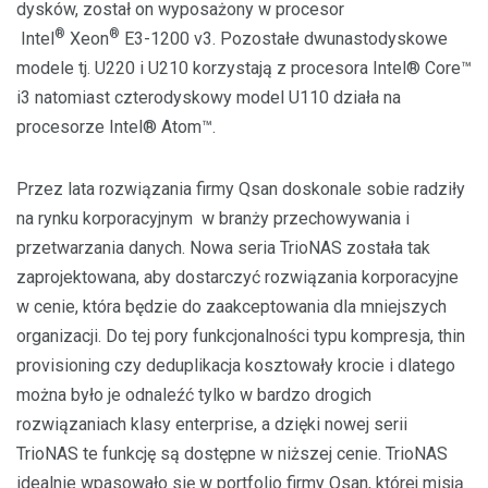
dysków, został on wyposażony w procesor
®
®
Intel
Xeon
E3-1200 v3. Pozostałe dwunastodyskowe
modele tj. U220 i U210 korzystają z procesora Intel® Core™
i3 natomiast czterodyskowy model U110 działa na
procesorze Intel® Atom™.
Przez lata rozwiązania firmy Qsan doskonale sobie radziły
na rynku korporacyjnym w branży przechowywania i
przetwarzania danych. Nowa seria TrioNAS została tak
zaprojektowana, aby dostarczyć rozwiązania korporacyjne
w cenie, która będzie do zaakceptowania dla mniejszych
organizacji. Do tej pory funkcjonalności typu kompresja, thin
provisioning czy deduplikacja kosztowały krocie i dlatego
można było je odnaleźć tylko w bardzo drogich
rozwiązaniach klasy enterprise, a dzięki nowej serii
TrioNAS te funkcję są dostępne w niższej cenie. TrioNAS
idealnie wpasowało się w portfolio firmy Qsan, której misją