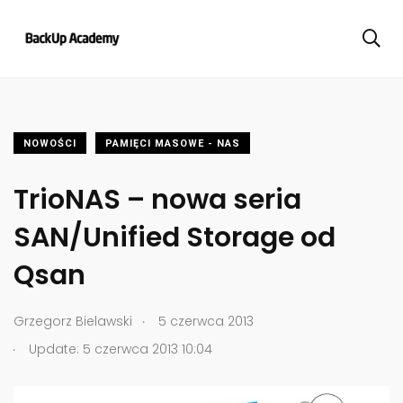
NOWOŚCI
PAMIĘCI MASOWE - NAS
TrioNAS – nowa seria
SAN/Unified Storage od
Qsan
.
Grzegorz Bielawski
5 czerwca 2013
.
Update: 5 czerwca 2013 10:04