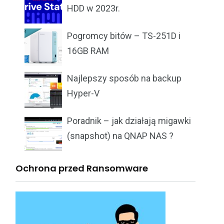
HDD w 2023r.
Pogromcy bitów – TS-251D i
16GB RAM
Najlepszy sposób na backup
Hyper-V
Poradnik – jak działają migawki
(snapshot) na QNAP NAS ?
Ochrona przed Ransomware