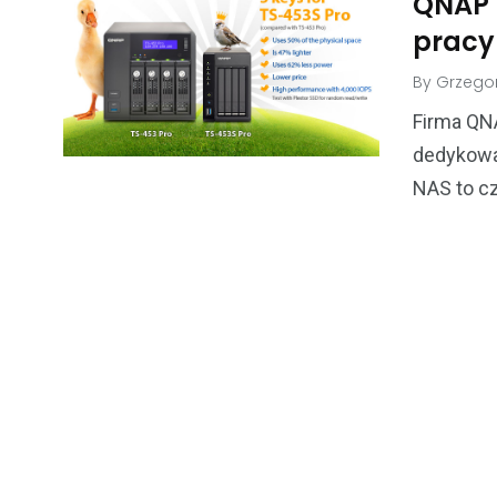
QNAP 
pracy
By
Grzegor
Firma QN
dedykowa
NAS to c