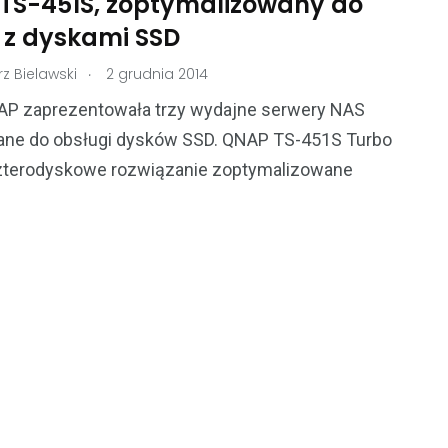
TS-451S, zoptymalizowany do
 z dyskami SSD
.
z Bielawski
2 grudnia 2014
AP zaprezentowała trzy wydajne serwery NAS
ne do obsługi dysków SSD. QNAP TS-451S Turbo
zterodyskowe rozwiązanie zoptymalizowane