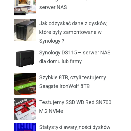
serwer NAS
Jak odzyskać dane z dysków,
które były zamontowane w
Synology ?
Synology DS115 – serwer NAS
dla domu lub firmy
Szybkie 8TB, czyli testujemy
Seagate IronWolf 8TB
Testujemy SSD WD Red SN700
M.2 NVMe
Statystyki awaryjności dysków