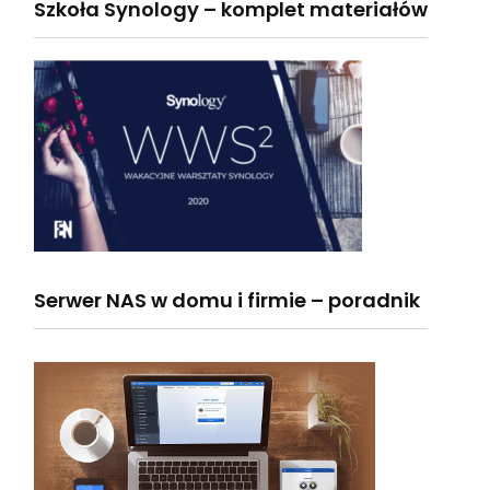
Szkoła Synology – komplet materiałów
Serwer NAS w domu i firmie – poradnik