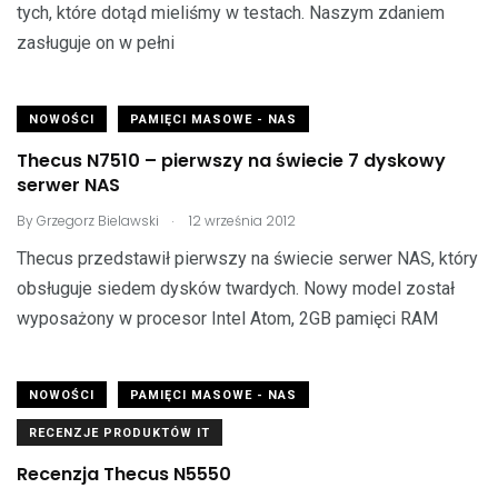
tych, które dotąd mieliśmy w testach. Naszym zdaniem
zasługuje on w pełni
NOWOŚCI
PAMIĘCI MASOWE - NAS
Thecus N7510 – pierwszy na świecie 7 dyskowy
serwer NAS
.
By
Grzegorz Bielawski
12 września 2012
Thecus przedstawił pierwszy na świecie serwer NAS, który
obsługuje siedem dysków twardych. Nowy model został
wyposażony w procesor Intel Atom, 2GB pamięci RAM
NOWOŚCI
PAMIĘCI MASOWE - NAS
RECENZJE PRODUKTÓW IT
Recenzja Thecus N5550