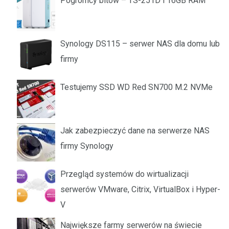
Pogromcy bitów – TS-251D i 16GB RAM
Synology DS115 – serwer NAS dla domu lub
firmy
Testujemy SSD WD Red SN700 M.2 NVMe
Jak zabezpieczyć dane na serwerze NAS
firmy Synology
Przegląd systemów do wirtualizacji
serwerów VMware, Citrix, VirtualBox i Hyper-
V
Największe farmy serwerów na świecie