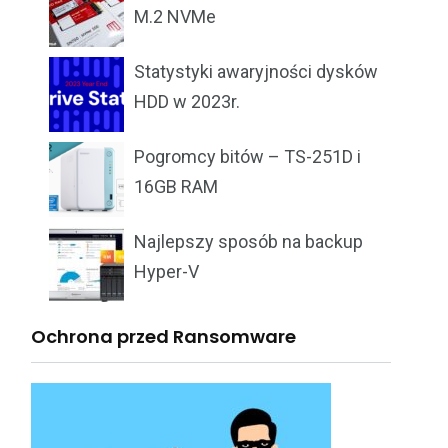
M.2 NVMe
Statystyki awaryjności dysków
HDD w 2023r.
Pogromcy bitów – TS-251D i
16GB RAM
Najlepszy sposób na backup
Hyper-V
Ochrona przed Ransomware