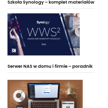
Szkoła Synology – komplet materiałów
Serwer NAS w domu i firmie – poradnik