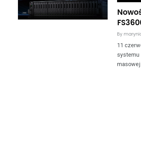
Nowoś
FS360
By
maryni
11 czerwc
systemu 
masowej 