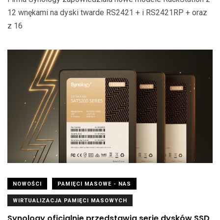
12 wnękami na dyski twarde RS2421 + i RS2421RP + oraz
z 16
NOWOŚCI
PAMIĘCI MASOWE - NAS
WIRTUALIZACJA PAMIĘCI MASOWYCH
Synology oficjalnie przedstawia serię dysków SSD