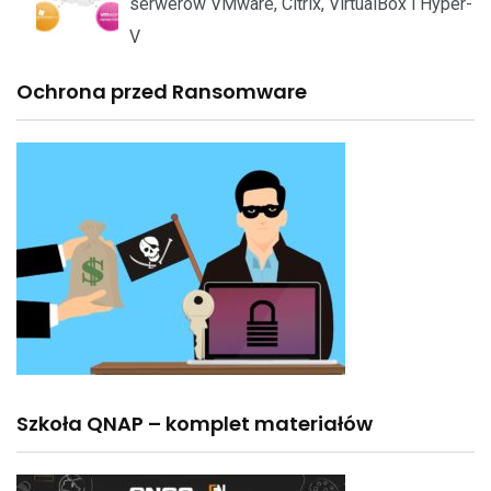
serwerów VMware, Citrix, VirtualBox i Hyper-
V
Ochrona przed Ransomware
Szkoła QNAP – komplet materiałów