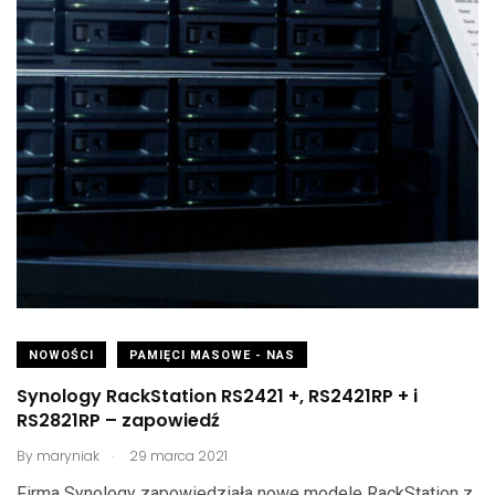
NOWOŚCI
PAMIĘCI MASOWE - NAS
Synology RackStation RS2421 +, RS2421RP + i
RS2821RP – zapowiedź
.
By
maryniak
29 marca 2021
Firma Synology zapowiedziała nowe modele RackStation z