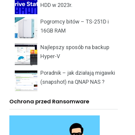
HDD w 2023r.
Pogromcy bitów – TS-251D i
16GB RAM
Najlepszy sposób na backup
Hyper-V
Poradnik – jak działają migawki
(snapshot) na QNAP NAS ?
Ochrona przed Ransomware