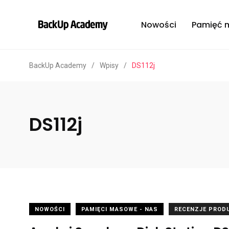
Nowości
Pamięć 
BackUp Academy
/
Wpisy
/
DS112j
DS112j
NOWOŚCI
PAMIĘCI MASOWE - NAS
RECENZJE PROD