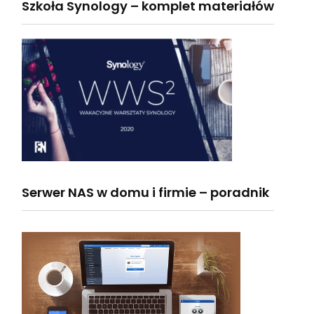
Szkoła Synology – komplet materiałów
Serwer NAS w domu i firmie – poradnik