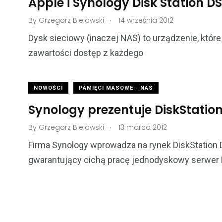
Apple i Synology Disk Station DS
.
By
Grzegorz Bielawski
14 września 2012
Dysk sieciowy (inaczej NAS) to urządzenie, któr
zawartości dostęp z każdego
NOWOŚCI
PAMIĘCI MASOWE - NAS
Synology prezentuje DiskStation
.
By
Grzegorz Bielawski
13 marca 2012
Firma Synology wprowadza na rynek DiskStation
gwarantujący cichą pracę jednodyskowy serwer