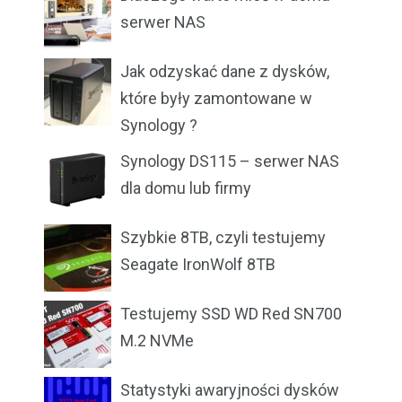
serwer NAS
Jak odzyskać dane z dysków,
które były zamontowane w
Synology ?
Synology DS115 – serwer NAS
dla domu lub firmy
Szybkie 8TB, czyli testujemy
Seagate IronWolf 8TB
Testujemy SSD WD Red SN700
M.2 NVMe
Statystyki awaryjności dysków