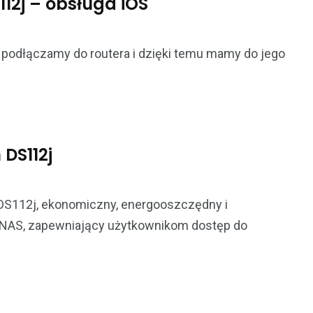
112j – obsługa iOS
e podłączamy do routera i dzięki temu mamy do jego
 DS112j
 DS112j, ekonomiczny, energooszczędny i
 NAS, zapewniający użytkownikom dostęp do