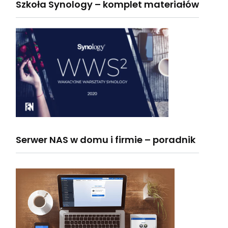
Szkoła Synology – komplet materiałów
Serwer NAS w domu i firmie – poradnik