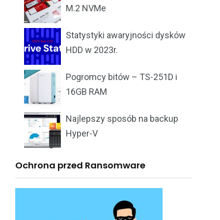
M.2 NVMe
Statystyki awaryjności dysków
HDD w 2023r.
Pogromcy bitów – TS-251D i
16GB RAM
Najlepszy sposób na backup
Hyper-V
Ochrona przed Ransomware