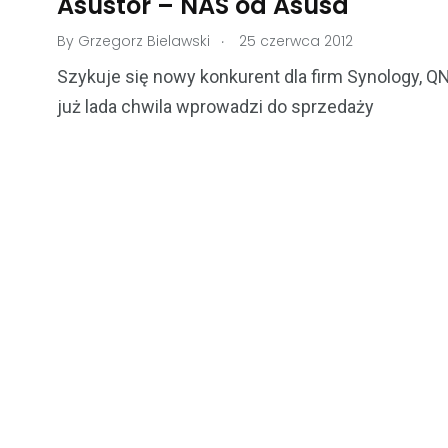
Asustor – NAS od Asusa
.
By
Grzegorz Bielawski
25 czerwca 2012
Szykuje się nowy konkurent dla firm Synology, Q
już lada chwila wprowadzi do sprzedaży