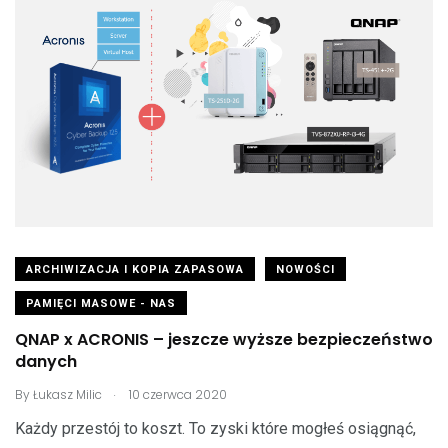
ARCHIWIZACJA I KOPIA ZAPASOWA
NOWOŚCI
PAMIĘCI MASOWE - NAS
QNAP x ACRONIS – jeszcze wyższe bezpieczeństwo
danych
.
By
Łukasz Milic
10 czerwca 2020
Każdy przestój to koszt. To zyski które mogłeś osiągnąć,