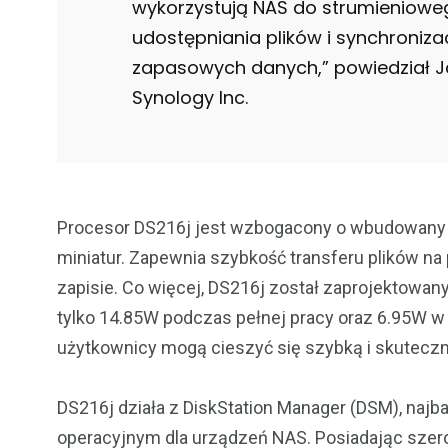
wykorzystują NAS do strumienioweg
udostępniania plików i synchronizac
zapasowych danych,” powiedział J
Synology Inc.
Procesor DS216j jest wzbogacony o wbudowany k
miniatur. Zapewnia szybkość transferu plików na
zapisie. Co więcej, DS216j został zaprojektowan
tylko 14.85W podczas pełnej pracy oraz 6.95W w
użytkownicy mogą cieszyć się szybką i skutecz
DS216j działa z DiskStation Manager (DSM), na
operacyjnym dla urządzeń NAS. Posiadając szerok