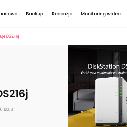
masowa
Backup
Recenzje
Monitoring wideo
uje DS216j
DS216j
6 12:08