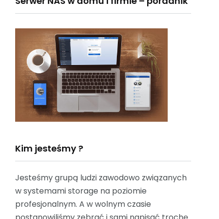
Serwer NAS w domu i firmie – poradnik
Kim jesteśmy ?
Jesteśmy grupą ludzi zawodowo związanych
w systemami storage na poziomie
profesjonalnym. A w wolnym czasie
postanowiliśmy zebrać i sami napisać trochę