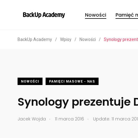
Nowości
Pamięć 
BackUp Academy
/
Wpisy
/
Nowości
/
Synology prezent
NOWOŚCI
PAMIĘCI MASOWE - NAS
Synology prezentuje 
.
.
Jacek Wojda
11 marca 2016
Update: 11 marca 201