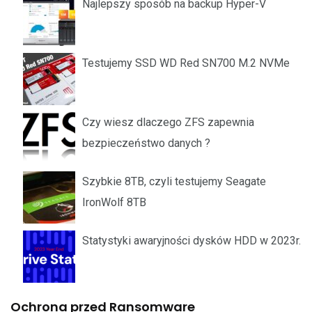
Najlepszy sposób na backup Hyper-V
Testujemy SSD WD Red SN700 M.2 NVMe
Czy wiesz dlaczego ZFS zapewnia
bezpieczeństwo danych ?
Szybkie 8TB, czyli testujemy Seagate
IronWolf 8TB
Statystyki awaryjności dysków HDD w 2023r.
Ochrona przed Ransomware