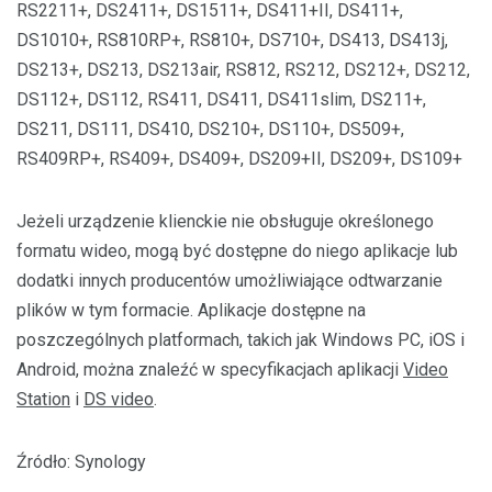
RS2211+, DS2411+, DS1511+, DS411+II, DS411+,
DS1010+, RS810RP+, RS810+, DS710+, DS413, DS413j,
DS213+, DS213, DS213air, RS812, RS212, DS212+, DS212,
DS112+, DS112, RS411, DS411, DS411slim, DS211+,
DS211, DS111, DS410, DS210+, DS110+, DS509+,
RS409RP+, RS409+, DS409+, DS209+II, DS209+, DS109+
Jeżeli urządzenie klienckie nie obsługuje określonego
formatu wideo, mogą być dostępne do niego aplikacje lub
dodatki innych producentów umożliwiające odtwarzanie
plików w tym formacie. Aplikacje dostępne na
poszczególnych platformach, takich jak Windows PC, iOS i
Android, można znaleźć w specyfikacjach aplikacji
Video
Station
i
DS video
.
Źródło: Synology