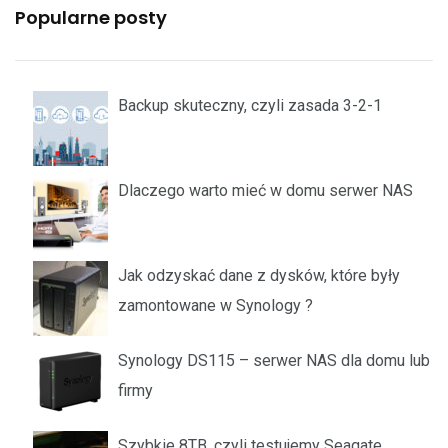
Popularne posty
Backup skuteczny, czyli zasada 3-2-1
Dlaczego warto mieć w domu serwer NAS
Jak odzyskać dane z dysków, które były
zamontowane w Synology ?
Synology DS115 – serwer NAS dla domu lub
firmy
Szybkie 8TB, czyli testujemy Seagate