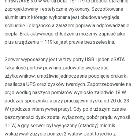
FIRMWARE 3.0 w wersji beta. TS-119 to produkt starannie
zaprojektowany i estetycznie wykonany. Szczotkowane
aluminium z którego wykonana jest obudowa wygląda
schludnie i elegancko a zarazem poprawia odprowadzanie
ciepła. Brak aktywnego chłodzenia możemy zapisać jako
plus urządzenia – 119’ka jest prawie bezszelestna.
Serwer wyposażony jest w trzy porty USB i jeden eSATA.
Taka ilość portów powinna zadowolić większość
użytkowników: umożliwia jednoczesne podpięcie drukarki,
zasilacza UPS oraz dysków twardych. Zapotrzebowanie na
prąd według naszych pomiarów wyniosło zaledwie 18 W
podczas spoczynku, a przy pracującym dysku od 20 do 23
W (podczas intensywnej pracy). Gdy po dłuższym czasie
bezczynności dysk został wyłączony, pobór prądu wynosił
11 W, a gdy serwer był wyłączony (standby) miernik
wskazywał zużycie poniżej 2 watów. Jest to jedno z