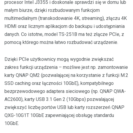
procesor Intel J3355 i doskonale sprawdzi się w domu lub
małym biurze, dzięki rozbudowanym funkcjom
multimedialnym (transkodowanie 4K, streaming), złączu 4K
HDMI oraz licznym aplikacjom do backupu i udostępniania
danych. Co istotne, model TS-251B ma też złącze PCIe, z
pomocą którego można łatwo rozbudować urządzenie.
Dzięki PCIe użytkownicy mogą wygodnie zwiększać
zakres funkcji urządzenia – możliwe jest np. zamontowanie
karty QNAP QM2 (pozwalającej na korzystanie z funkcji M.2
SSD caching oraz łączności 10GbE), kompatybilnego
bezprzewodowego adaptera sieciowego (np. QNAP QWA-
AC2600), karty USB 3.1 Gen 2 (10Gbps) pozwalającej
zwiększyć liczbę portów USB lub karty rozszerzeń QNAP
QXG-10G1T 10GbE zapewniającej obsługę standardu
10GbE.