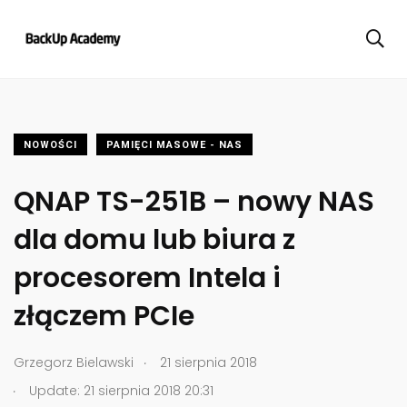
NOWOŚCI
PAMIĘCI MASOWE - NAS
QNAP TS-251B – nowy NAS
dla domu lub biura z
procesorem Intela i
złączem PCIe
.
Grzegorz Bielawski
21 sierpnia 2018
.
Update: 21 sierpnia 2018 20:31