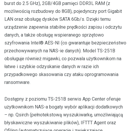
burst do 2.5 GHz), 2GB/4GB pamięci DDR3L RAM (z
możliwością rozbudowy do 8GB), pojedynczy port Gigabit
LAN oraz obsługę dysków SATA 6Gb/s. Dzięki temu
urządzenie zapewnia stabilne prędkości zapisu i odczytu
danych, a także obsługę wspieranego sprzętowo
szyfrowania Intel® AES-NI (co gwarantuje bezpieczeństwo
przechowywanych na NAS-ie danych). Model TS-251B
obsługuje również migawki, co pozwala użytkownikom na
łatwe i szybkie odzyskanie danych w razie ich
przypadkowego skasowania czy ataku oprogramowania
ransomware.
Dostępny z poziomu TS-251B serwis App Center oferuje
użytkownikom NAS-a bogaty wybór aplikacji dodatkowych
– np. Qsirch (pełnotekstową wyszukiwarkę, umożliwiającą
błyskawiczne wyszukiwanie plików), IFTTT Agent oraz
Qfiling (automatyzujące operacje i zwiększające