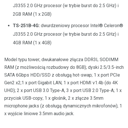
J3355 2.0 GHz procesor (w trybie burst do 2.5 GHz) i
2GB RAM (1 x 2GB)
TS-251B-4G:
dwurdzeniowy procesor
Intel® Celeron®
J3355 2.0 GHz procesor (w trybie burst do 2.5 GHz) i
4GB RAM (1 x 4GB)
Model typu tower; dwukanałowe złącza DDR3L SODIMM
RAM (z możliwością rozbudowy do 8GB); dyski 2.5/3.5-inch
SATA 6Gbps HDD/SSD z obsługą hot-swap; 1 x port PCIe
Gen2 x2;1 x port Gigabit LAN; 1 x port HDMI v1.4b (do 4K
UHD); 2 x port USB 3.0 Type-A, 3 x port USB 2.0 Type-A; 1 x
przycisk USB-copy; 1 x głośnik, 2 x złącze 3.5mm
microphone jacks (z obsługą dynamicznych mikrofonów); 1
x wyjście liniowe 3.5mm audio jack.