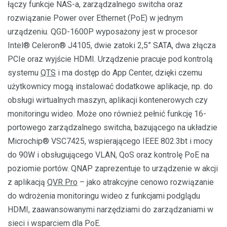
łączy funkcje NAS-a, zarządzalnego switcha oraz
rozwiązanie Power over Ethernet (PoE)​ w jednym
urządzeniu. QGD-1600P wyposażony jest w procesor
Intel® Celeron® J4105, dwie zatoki 2,5” SATA, dwa złącza
PCIe oraz wyjście HDMI. Urządzenie pracuje pod kontrolą
systemu
QTS
i ma dostęp do App Center, dzięki czemu
użytkownicy mogą instalować dodatkowe aplikacje, np. do
obsługi wirtualnych maszyn, aplikacji kontenerowych czy
monitoringu wideo. Może ono również pełnić funkcję 16-
portowego zarządzalnego switcha, bazującego na układzie
Microchip® VSC7425, wspierającego IEEE 802.3bt i mocy
do 90W i obsługującego VLAN, QoS oraz kontrolę PoE na
poziomie portów. QNAP zaprezentuje to urządzenie w akcji
z aplikacją
QVR Pro
– jako atrakcyjne cenowo rozwiązanie
do wdrożenia monitoringu wideo z funkcjami podglądu
HDMI, zaawansowanymi narzędziami do zarządzaniami w
sieci i wsparciem dla PoE.