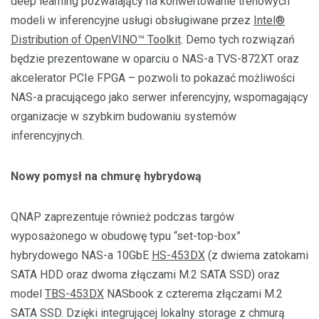
deep learning pozwalający na konwertowanie trenowych
modeli w inferencyjne usługi obsługiwane przez
Intel®
Distribution of OpenVINO™ Toolkit
. Demo tych rozwiązań
będzie prezentowane w oparciu o NAS-a TVS-872XT oraz
akcelerator PCIe FPGA – pozwoli to pokazać możliwości
NAS-a pracującego jako serwer inferencyjny, wspomagający
organizacje w szybkim budowaniu systemów
inferencyjnych.
Nowy pomysł na chmurę hybrydową
QNAP zaprezentuje również podczas targów
wyposażonego w obudowę typu “set-top-box”
hybrydowego NAS-a 10GbE
HS-453DX
(z dwiema zatokami
SATA HDD oraz dwoma złączami M.2 SATA SSD) oraz
model
TBS-453DX
NASbook z czterema złączami M.2
SATA SSD. Dzięki integrującej lokalny storage z chmurą