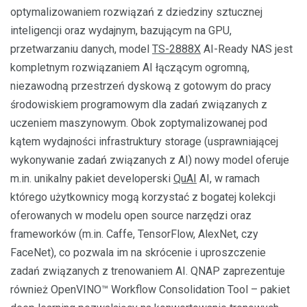
optymalizowaniem rozwiązań z dziedziny sztucznej
inteligencji oraz wydajnym, bazującym na GPU,
przetwarzaniu danych, model
TS-2888X
AI-Ready NAS jest
kompletnym rozwiązaniem AI łączącym ogromną,
niezawodną przestrzeń dyskową z gotowym do pracy
środowiskiem programowym dla zadań związanych z
uczeniem maszynowym. Obok zoptymalizowanej pod
kątem wydajności infrastruktury storage (usprawniającej
wykonywanie zadań związanych z AI) nowy model oferuje
m.in. unikalny pakiet developerski
QuAI
AI, w ramach
którego użytkownicy mogą korzystać z bogatej kolekcji
oferowanych w modelu open source narzędzi oraz
frameworków (m.in. Caffe, TensorFlow, AlexNet, czy
FaceNet), co pozwala im na skrócenie i uproszczenie
zadań związanych z trenowaniem AI. QNAP zaprezentuje
również OpenVINO™ Workflow Consolidation Tool – pakiet