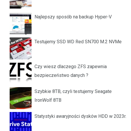
Najlepszy sposób na backup Hyper-V
Testujemy SSD WD Red SN700 M.2 NVMe
Czy wiesz dlaczego ZFS zapewnia
bezpieczeństwo danych ?
Szybkie 8TB, czyli testujemy Seagate
IronWolf 8TB
Statystyki awaryjności dysków HDD w 2023r.