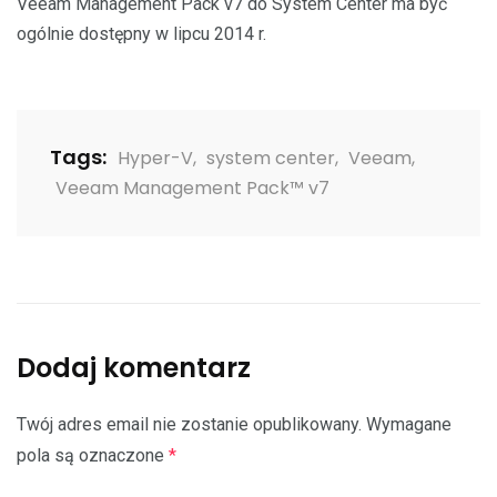
Veeam Management Pack v7 do System Center ma być
ogólnie dostępny w lipcu 2014 r.
Tags:
Hyper-V
,
system center
,
Veeam
,
Veeam Management Pack™ v7
Dodaj komentarz
Twój adres email nie zostanie opublikowany.
Wymagane
pola są oznaczone
*