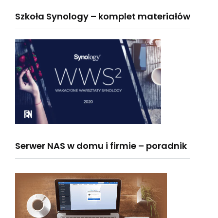
Szkoła Synology – komplet materiałów
Serwer NAS w domu i firmie – poradnik