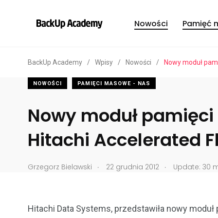
Nowości
Pamięć 
BackUp Academy
/
Wpisy
/
Nowości
/
Nowy moduł pamię
NOWOŚCI
PAMIĘCI MASOWE - NAS
Nowy moduł pamięci
Hitachi Accelerated F
.
.
Grzegorz Bielawski
22 grudnia 2012
Update: 30 ma
Hitachi Data Systems, przedstawiła nowy moduł 