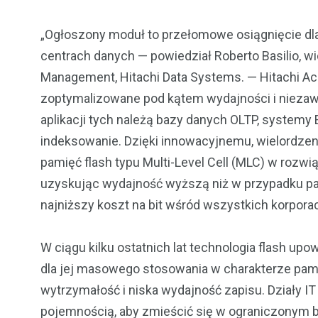
„Ogłoszony moduł to przełomowe osiągnięcie dla
centrach danych — powiedział Roberto Basilio, wi
Management, Hitachi Data Systems. — Hitachi Acc
zoptymalizowane pod kątem wydajności i niezaw
aplikacji tych należą bazy danych OLTP, systemy
indeksowanie. Dzięki innowacyjnemu, wielordze
pamięć flash typu Multi-Level Cell (MLC) w rozwi
uzyskując wydajność wyższą niż w przypadku pami
najniższy koszt na bit wśród wszystkich korpora
W ciągu kilku ostatnich lat technologia flash up
dla jej masowego stosowania w charakterze pam
wytrzymałość i niska wydajność zapisu. Działy I
pojemnością, aby zmieścić się w ograniczonym b