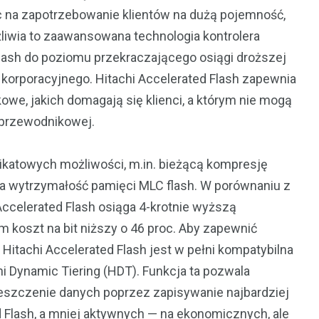
c na zapotrzebowanie klientów na dużą pojemność,
liwia to zaawansowana technologia kontrolera
flash do poziomu przekraczającego osiągi droższej
 korporacyjnego. Hitachi Accelerated Flash zapewnia
owe, jakich domagają się klienci, a którym nie mogą
łprzewodnikowej.
unikatowych możliwości, m.in. bieżącą kompresję
sza wytrzymałość pamięci MLC flash. W porównaniu z
ccelerated Flash osiąga 4-krotnie wyższą
 koszt na bit niższy o 46 proc. Aby zapewnić
itachi Accelerated Flash jest w pełni kompatybilna
hi Dynamic Tiering (HDT). Funkcja ta pozwala
szczenie danych poprzez zapisywanie najbardziej
 Flash, a mniej aktywnych — na ekonomicznych, ale