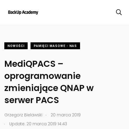
NOWOŚCI
PAMIĘCI MASOWE - NAS
MediQPACS –
oprogramowanie
zmieniające QNAP w
serwer PACS
.
Grzegorz Bielawski
20 marca 2019
.
Update: 20 marca 2019 14:43