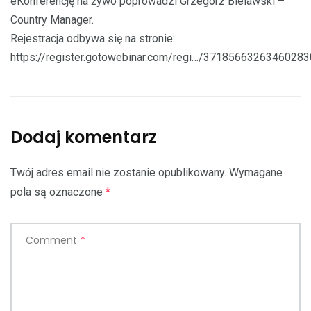
eKonferencję na żywo poprowadzi Grzegorz Bielawski –
Country Manager.
Rejestracja odbywa się na stronie:
https://register.gotowebinar.com/regi…/3718566326346028
Dodaj komentarz
Twój adres email nie zostanie opublikowany.
Wymagane
pola są oznaczone
*
Comment
*