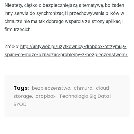
Niestety, ciężko o bezpieczniejszą alternatywę, bo żaden
inny serwis do synchronizacji i przechowywania plików w
chmurze nie ma tak dobrego wsparcia ze strony aplikacji
firm trzecich.
Źródło:
http://antyweb.pl/uzytkownicy-dropbox-otrzymuja-
spam-co-moze-oznaczac-problemy-z-bezpieczenstwem/
Tags:
bezpieczenstwo
,
chmura
,
cloud
storage
,
dropbox
,
Technologia Big Data i
BYOD