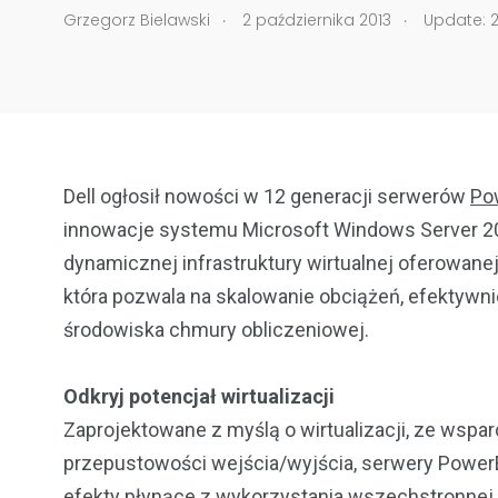
.
.
Grzegorz Bielawski
2 października 2013
Update: 2
Dell ogłosił nowości w 12 generacji serwerów
Po
innowacje systemu Microsoft Windows Server 20
dynamicznej infrastruktury wirtualnej oferowane
która pozwala na skalowanie obciążeń, efektywn
środowiska chmury obliczeniowej.
Odkryj potencjał wirtualizacji
Zaprojektowane z myślą o wirtualizacji, ze wspar
przepustowości wejścia/wyjścia, serwery Powe
efekty płynące z wykorzystania wszechstronnej 