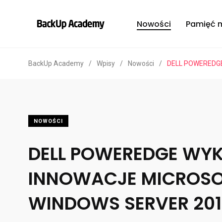
Nowości
Pamięć 
BackUp Academy
/
Wpisy
/
Nowości
/
DELL POWEREDG
NOWOŚCI
DELL POWEREDGE WY
INNOWACJE MICROSO
WINDOWS SERVER 201