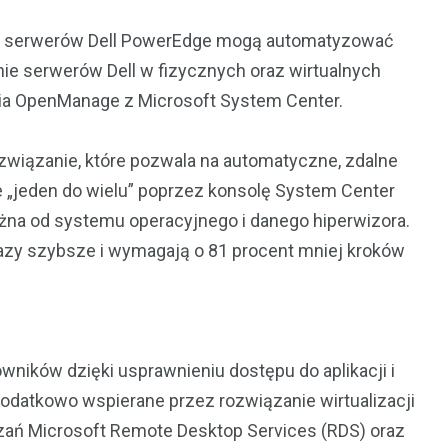
raz serwerów Dell PowerEdge mogą automatyzować
nie serwerów Dell w fizycznych oraz wirtualnych
ia OpenManage z Microsoft System Center.
ozwiązanie, które pozwala na automatyczne, zdalne
e „jeden do wielu” poprzez konsolę System Center
eżna od systemu operacyjnego i danego hiperwizora.
azy szybsze i wymagają o 81 procent mniej kroków
ników dzięki usprawnieniu dostępu do aplikacji i
odatkowo wspierane przez rozwiązanie wirtualizacji
zań Microsoft Remote Desktop Services (RDS) oraz