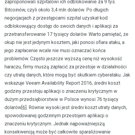
zaproponowali szpitalowi ich odblokowanie za 9 tys.
Bitcoinów, czyli około 3,4 mln dolarów. Po długich
negocjacjach z przestępcami szpital uzyskał kod
odblokowujący dostęp do swoich danych i aplikacji za
przetransferowanie 17 tysięcy dolarów. Warto pamiętać, że
okup nie jest jedynym kosztem, jaki ponosi ofiara ataku, a
jego zapłacenie wcale nie musi oznaczać końca
problemów. Często jeszcze wyższą cenę niż wysokość
haraczu, firmy muszą zapłacić za przestoje w działalności
czy utratę danych, które mogą być skutkiem cyberataku. Jak
wskazuje Veeam Availability Report 2016, średni koszt
godziny przestoju aplikacji o znaczeniu krytycznym w
dużym przedsiębiorstwie w Polsce wynosi 76 tysięcy
dolarów
[6]
. Równie wysoki jest średni koszt utraty danych,
spowodowanej godzinnym przestojem aplikacji o
znaczeniu krytycznym. Jednak najpoważniejszą
konsekwencją może być całkowite sparaliżowanie