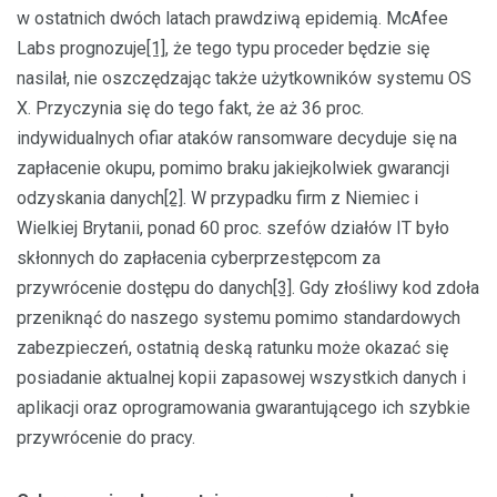
w ostatnich dwóch latach prawdziwą epidemią. McAfee
Labs prognozuje
[1]
, że tego typu proceder będzie się
nasilał, nie oszczędzając także użytkowników systemu OS
X. Przyczynia się do tego fakt, że aż 36 proc.
indywidualnych ofiar ataków ransomware decyduje się na
zapłacenie okupu, pomimo braku jakiejkolwiek gwarancji
odzyskania danych
[2]
. W przypadku firm z Niemiec i
Wielkiej Brytanii, ponad 60 proc. szefów działów IT było
skłonnych do zapłacenia cyberprzestępcom za
przywrócenie dostępu do danych
[3]
. Gdy złośliwy kod zdoła
przeniknąć do naszego systemu pomimo standardowych
zabezpieczeń, ostatnią deską ratunku może okazać się
posiadanie aktualnej kopii zapasowej wszystkich danych i
aplikacji oraz oprogramowania gwarantującego ich szybkie
przywrócenie do pracy.