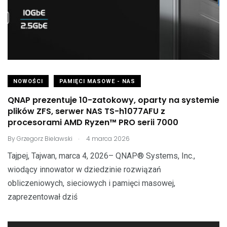
NOWOŚCI
PAMIĘCI MASOWE - NAS
QNAP prezentuje 10-zatokowy, oparty na systemie
plików ZFS, serwer NAS TS-h1077AFU z
procesorami AMD Ryzen™ PRO serii 7000
.
By
Grzegorz Bielawski
4 marca 2026
Tajpej, Tajwan, marca 4, 2026– QNAP® Systems, Inc.,
wiodący innowator w dziedzinie rozwiązań
obliczeniowych, sieciowych i pamięci masowej,
zaprezentował dziś