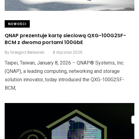
NOWOŚCI
QNAP prezentuje kartę sieciową QXG-100G2SF-
BCM z dwoma portami 100GbE
.
By
Grzegorz Bielawski
8 stycznia 2026
Taipei, Taiwan, January 8, 2026 – QNAP® Systems, Inc.
(QNAP), a leading computing, networking and storage
solution innovator, today introduced the QXG-100G2SF-
BCM,