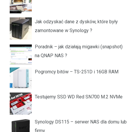
Jak odzyskać dane z dysków, które były
zamontowane w Synology ?
Poradnik – jak działają migawki (snapshot)
na QNAP NAS ?
Pogromcy bitów – TS-251D i 16GB RAM
Testujemy SSD WD Red SN700 M.2 NVMe
Synology DS115 – serwer NAS dla domu lub
firmy