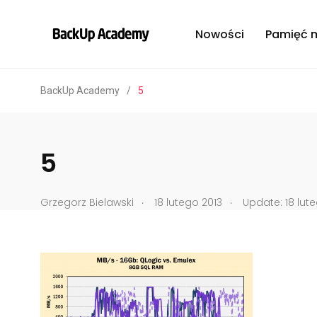
Nowości
Pamięć 
BackUp Academy
/
5
5
.
.
Grzegorz Bielawski
18 lutego 2013
Update: 18 lute