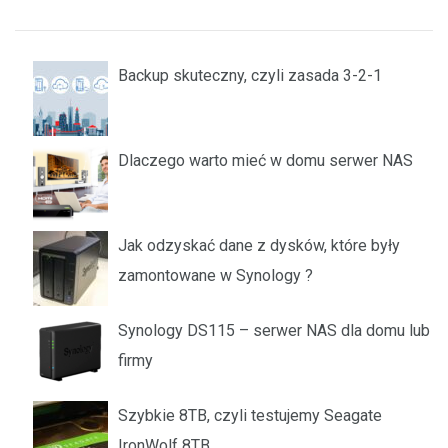
Backup skuteczny, czyli zasada 3-2-1
Dlaczego warto mieć w domu serwer NAS
Jak odzyskać dane z dysków, które były
zamontowane w Synology ?
Synology DS115 – serwer NAS dla domu lub
firmy
Szybkie 8TB, czyli testujemy Seagate
IronWolf 8TB