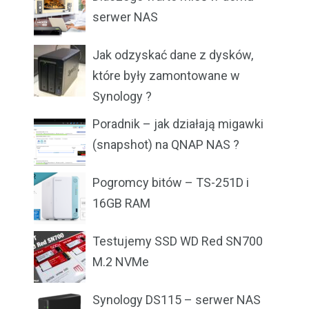
serwer NAS
Jak odzyskać dane z dysków,
które były zamontowane w
Synology ?
Poradnik – jak działają migawki
(snapshot) na QNAP NAS ?
Pogromcy bitów – TS-251D i
16GB RAM
Testujemy SSD WD Red SN700
M.2 NVMe
Synology DS115 – serwer NAS