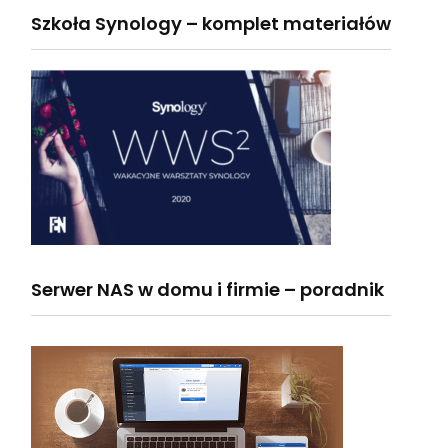
Szkoła Synology – komplet materiałów
Serwer NAS w domu i firmie – poradnik