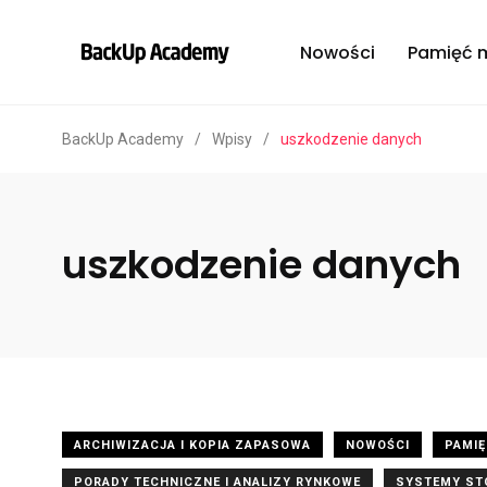
Nowości
Pamięć 
BackUp Academy
/
Wpisy
/
uszkodzenie danych
uszkodzenie danych
ARCHIWIZACJA I KOPIA ZAPASOWA
NOWOŚCI
PAMIĘ
PORADY TECHNICZNE I ANALIZY RYNKOWE
SYSTEMY STO